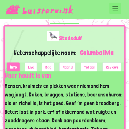
Stadsduif
Wetenschappelijke naam:
Columba livia
Info
Live
Dag
Maand
Totaal
Reviews
Waar houdt ie van
Mensen, kruimels en plekken waar niemand hem
wegjaagt. Daken, bruggen, stations, boerenschuren:
als er richel is, is het goed. Geef ’m geen broodberg.
Beter: laat in park, erf of akkerrand wat ruigte en
zaaddragers staan. Denk aan paardenbloem,