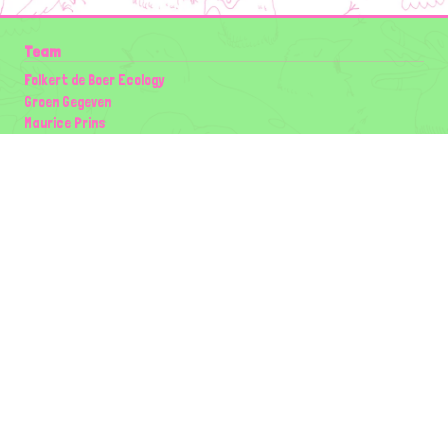
Team
Folkert de Boer Ecology
Groen Gegeven
Maurice Prins
Lowland Ecology Network
Design en Illustraties
Timon Vader
Elwin van der Kolk
volg ons:
Partners
Wilder Land
Gemeente Utrecht
Biodiversiteit | Rotterdam.nl
ODU natuur en duurzaamheidscentra
The Green Mile
Taal