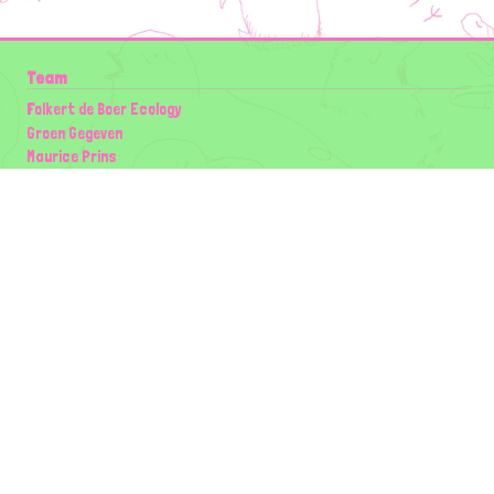
Team
Folkert de Boer Ecology
Groen Gegeven
Maurice Prins
Lowland Ecology Network
Design en Illustraties
Timon Vader
Elwin van der Kolk
volg ons:
Partners
Wilder Land
Gemeente Utrecht
Biodiversiteit | Rotterdam.nl
ODU natuur en duurzaamheidscentra
The Green Mile