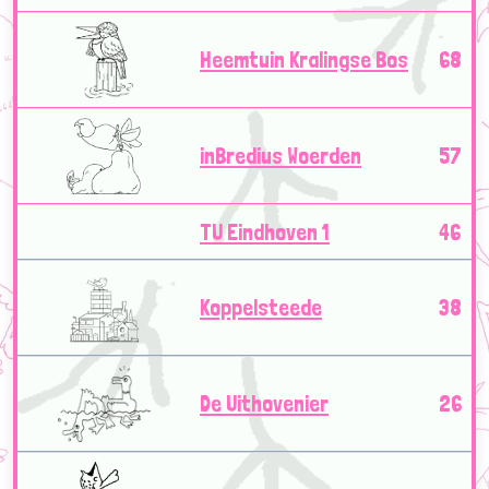
Heemtuin Kralingse Bos
68
inBredius Woerden
57
TU Eindhoven 1
46
Koppelsteede
38
De Uithovenier
26