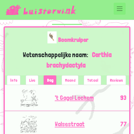
Boomkruiper
Wetenschappelijke naam:
Certhia
brachydactyla
Info
Live
Dag
Maand
Totaal
Reviews
't Gagel Lochem
93
Walsestraat
77