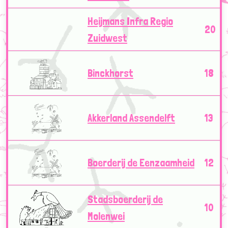
Heijmans Infra Regio
20
Zuidwest
Binckhorst
18
Akkerland Assendelft
13
Boerderij de Eenzaamheid
12
Stadsboerderij de
10
Molenwei