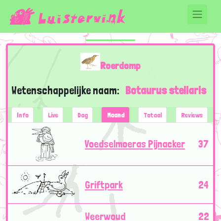
Roerdomp
Wetenschappelijke naam:
Botaurus stellaris
Info
Live
Dag
Maand
Totaal
Reviews
Voedselmoeras Pijnacker
37
Griftpark
24
Weerwoud
22