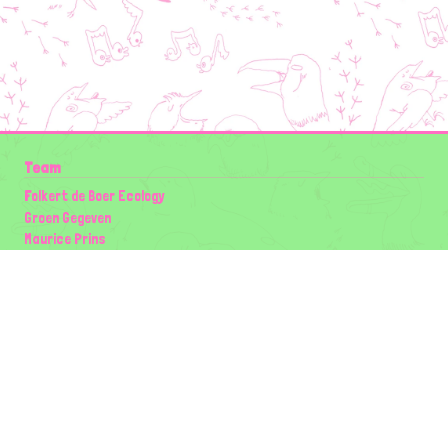
Team
Folkert de Boer Ecology
Groen Gegeven
Maurice Prins
Lowland Ecology Network
Design en Illustraties
Timon Vader
Elwin van der Kolk
volg ons:
Partners
Wilder Land