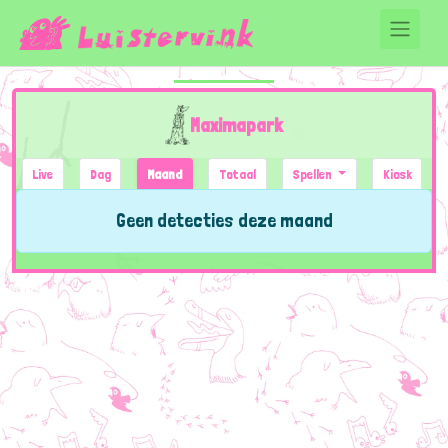
Maximapark
Live
Dag
Maand
Totaal
Spellen
Kiosk
Geen detecties deze maand