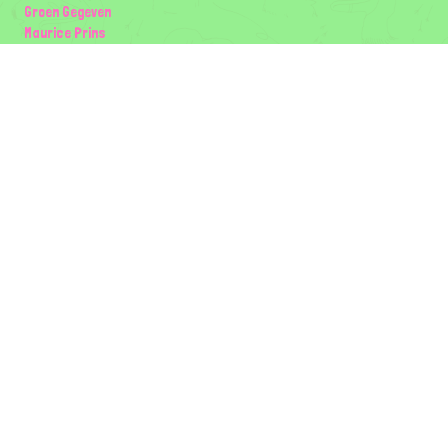
Groen Gegeven
Maurice Prins
Lowland Ecology Network
Design en Illustraties
Timon Vader
Elwin van der Kolk
volg ons:
Partners
Wilder Land
Gemeente Utrecht
Biodiversiteit | Rotterdam.nl
ODU natuur en duurzaamheidscentra
The Green Mile
Taal
Mogelijk gemaakt door
BirdNET-Pi