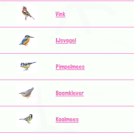
Vink
IJsvogel
Pimpelmees
Boomklever
Koolmees