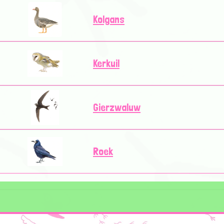
Kolgans
Kerkuil
Gierzwaluw
Roek