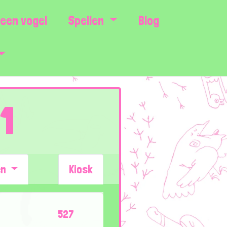
een vogel
Spellen
Blog
1
en
Kiosk
527