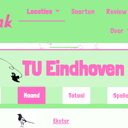
Locaties
Soorten
Review 
Over
TU Eindhoven 
Maand
Totaal
Spell
Ekster