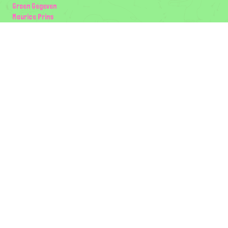
Groen Gegeven
Maurice Prins
Lowland Ecology Network
Design en Illustraties
Timon Vader
Elwin van der Kolk
volg ons:
Partners
Wilder Land
Gemeente Utrecht
Biodiversiteit | Rotterdam.nl
ODU natuur en duurzaamheidscentra
The Green Mile
Taal
Mogelijk gemaakt door
BirdNET-Pi