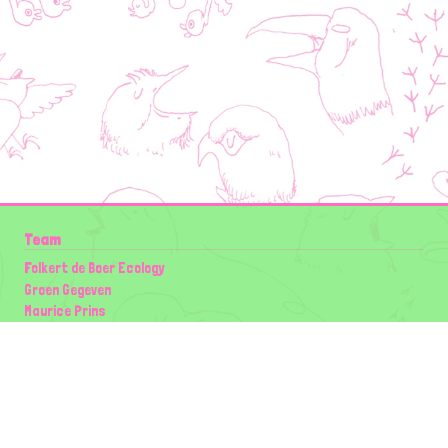
Team
Folkert de Boer Ecology
Groen Gegeven
Maurice Prins
Lowland Ecology Network
Design en Illustraties
Timon Vader
Elwin van der Kolk