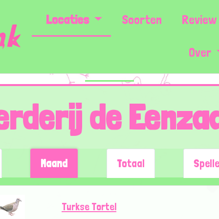
Locaties
Soorten
Review 
Over
erderij de Eenza
Maand
Totaal
Spell
Turkse Tortel