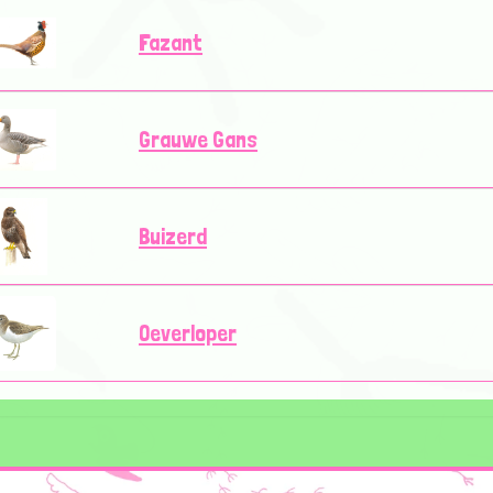
Fazant
Grauwe Gans
Buizerd
Oeverloper