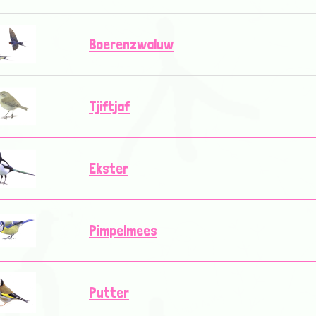
Boerenzwaluw
Tjiftjaf
Ekster
Pimpelmees
Putter