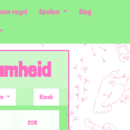
een vogel
Spellen
Blog
amheid
en
Kiosk
208