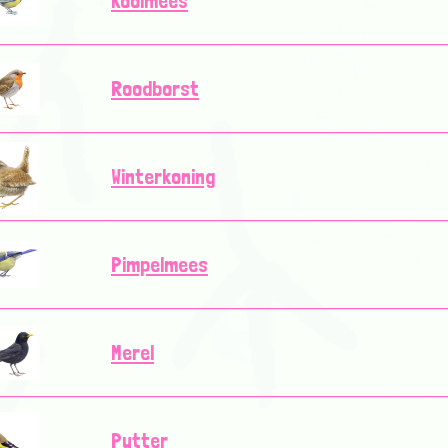
Koolmees
Roodborst
Winterkoning
Pimpelmees
Merel
Putter