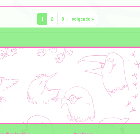
1
2
3
volgende
»
en Illustraties
Partners