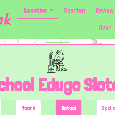
Locaties
Soorten
Review 
Over
chool Edugo Slot
Maand
Totaal
Spell