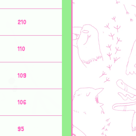
210
110
109
106
95