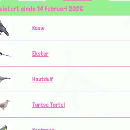
luistert sinds 14 februari 2026
Kauw
Ekster
Houtduif
Turkse Tortel