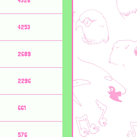
4326
4253
2689
2296
661
576