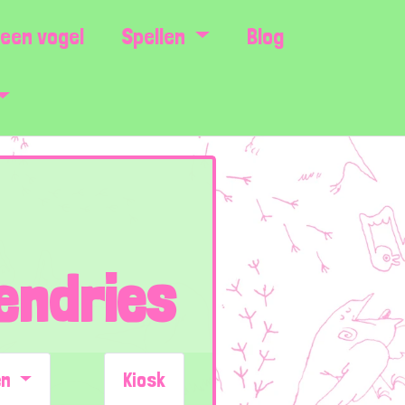
een vogel
Spellen
Blog
endries
en
Kiosk