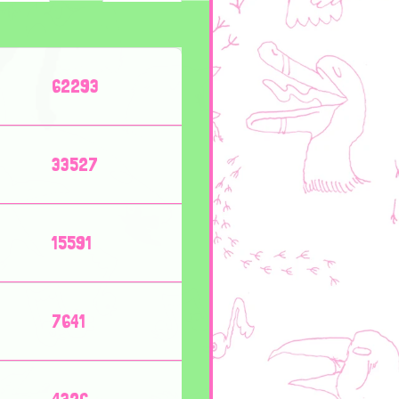
62293
33527
15591
7641