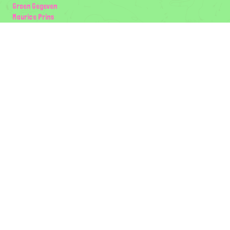
Groen Gegeven
Maurice Prins
Lowland Ecology Network
Design en Illustraties
Timon Vader
Elwin van der Kolk
volg ons:
Partners
Wilder Land
Gemeente Utrecht
Biodiversiteit | Rotterdam.nl
ODU natuur en duurzaamheidscentra
The Green Mile
Taal
Mogelijk gemaakt door
BirdNET-Pi