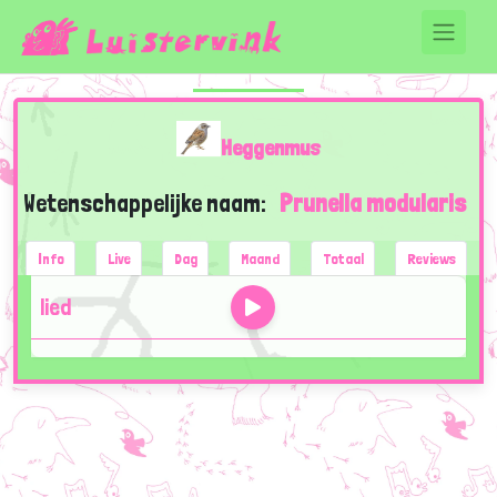
Heggenmus
Wetenschappelijke naam:
Prunella modularis
Info
Live
Dag
Maand
Totaal
Reviews
lied