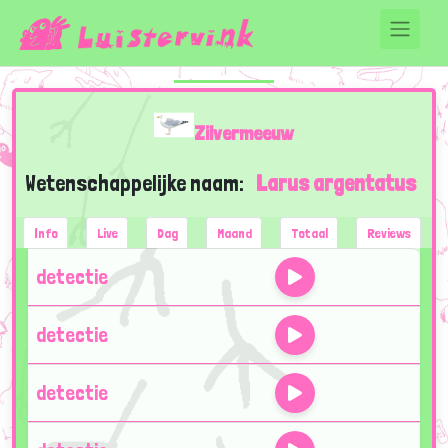
Zilvermeeuw
Wetenschappelijke naam:
Larus argentatus
Info
Live
Dag
Maand
Totaal
Reviews
detectie
detectie
detectie