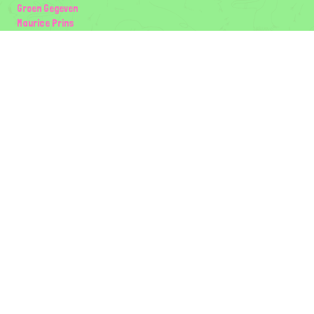
Groen Gegeven
Maurice Prins
Lowland Ecology Network
Design en Illustraties
Timon Vader
Elwin van der Kolk
volg ons:
Partners
Wilder Land
Gemeente Utrecht
Biodiversiteit | Rotterdam.nl
ODU natuur en duurzaamheidscentra
The Green Mile
Taal
Mogelijk gemaakt door
BirdNET-Pi