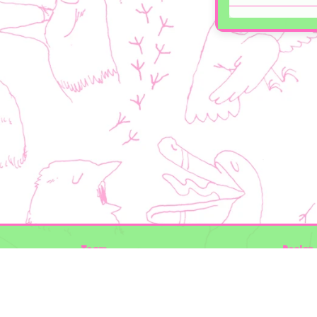
Team
Design 
Folkert de Boer Ecology
Timon V
Groen Gegeven
Elwin va
Maurice Prins
volg ons
Lowland Ecology Network