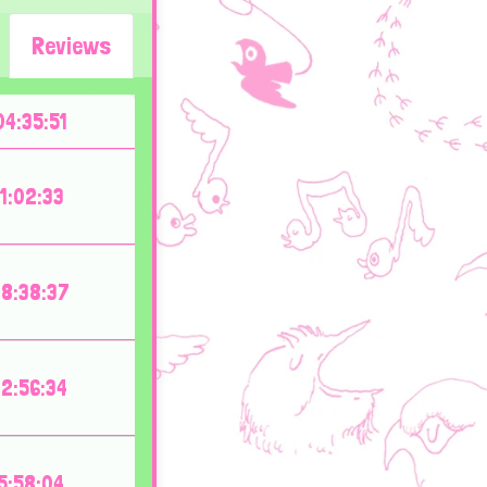
Reviews
4:35:51
1:02:33
8:38:37
2:56:34
5:58:04