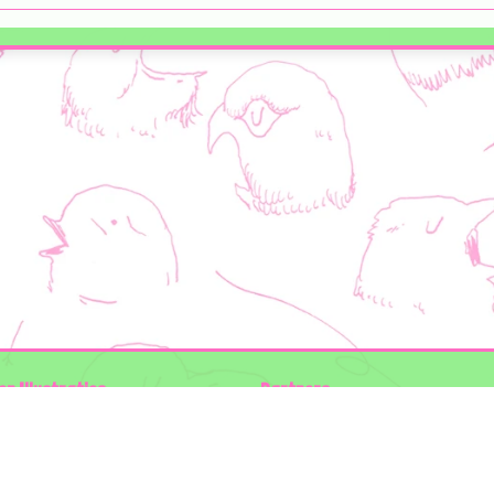
en Illustraties
Partners
ader
Wilder Land
Gemeente Utrecht
n der Kolk
Biodiversiteit | Rotterdam.nl
ODU natuur en duurzaamheidscentra
: