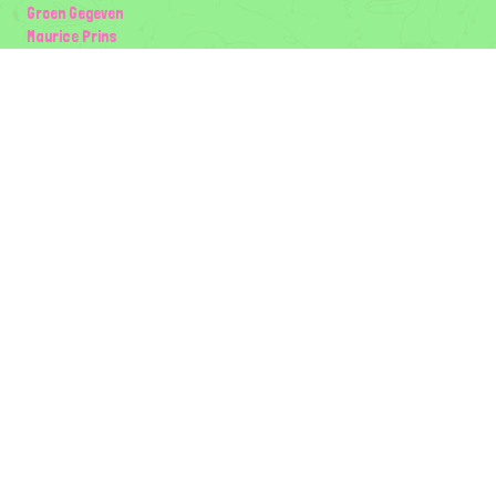
Groen Gegeven
Maurice Prins
Lowland Ecology Network
Design en Illustraties
Timon Vader
Elwin van der Kolk
volg ons:
Partners
Wilder Land
Gemeente Utrecht
Biodiversiteit | Rotterdam.nl
ODU natuur en duurzaamheidscentra
The Green Mile
Taal
Mogelijk gemaakt door
BirdNET-Pi