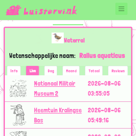
Waterral
Wetenschappelijke naam:
Rallus aquaticus
Info
Live
Dag
Maand
Totaal
Reviews
Nationaal Militair
2026-08-06
Museum 2
03:55:05
Heemtuin Kralingse
2026-08-06
Bos
05:49:16