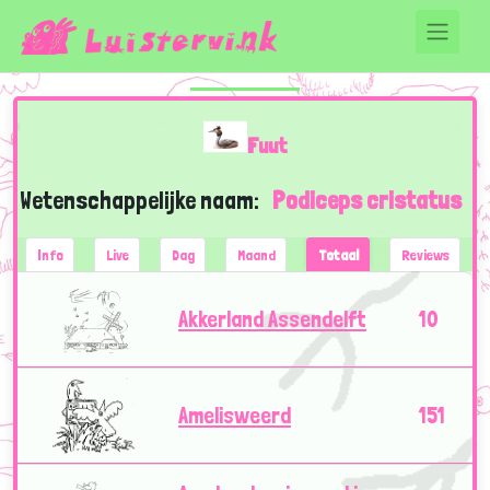
Fuut
Wetenschappelijke naam:
Podiceps cristatus
Info
Live
Dag
Maand
Totaal
Reviews
Akkerland Assendelft
10
Amelisweerd
151