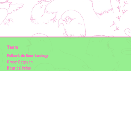
Team
Folkert de Boer Ecology
Groen Gegeven
Maurice Prins
Lowland Ecology Network
Design en Illustraties
Timon Vader
Elwin van der Kolk
volg ons:
Partners
Wilder Land