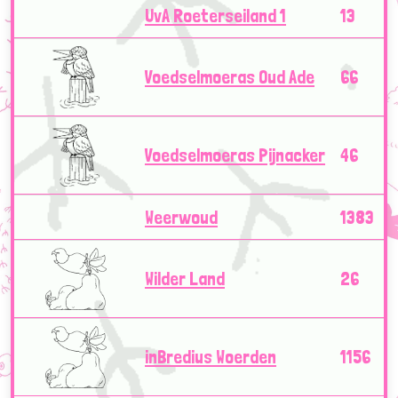
UvA Roeterseiland 1
13
Voedselmoeras Oud Ade
66
Voedselmoeras Pijnacker
46
Weerwoud
1383
Wilder Land
26
inBredius Woerden
1156