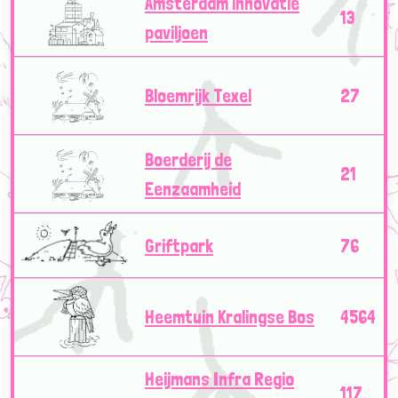
Amsterdam innovatie
13
paviljoen
Bloemrijk Texel
27
Boerderij de
21
Eenzaamheid
Griftpark
76
Heemtuin Kralingse Bos
4564
Heijmans Infra Regio
117