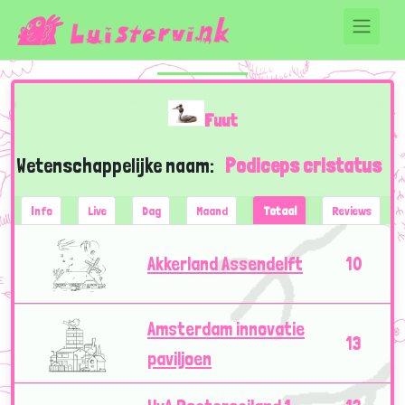
Fuut
Wetenschappelijke naam:
Podiceps cristatus
Info
Live
Dag
Maand
Totaal
Reviews
Akkerland Assendelft
10
Amsterdam innovatie
13
paviljoen