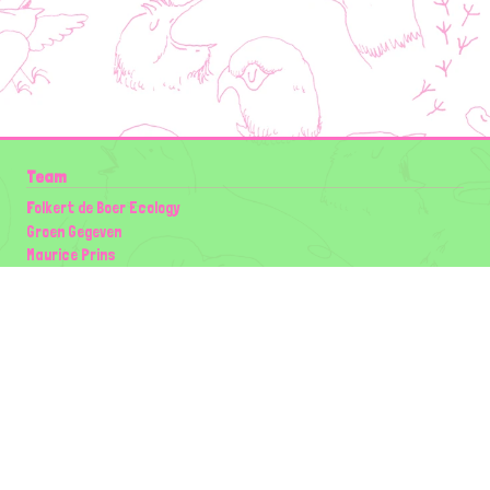
Team
Folkert de Boer Ecology
Groen Gegeven
Maurice Prins
Lowland Ecology Network
Design en Illustraties
Timon Vader
Elwin van der Kolk
volg ons:
Partners
Wilder Land