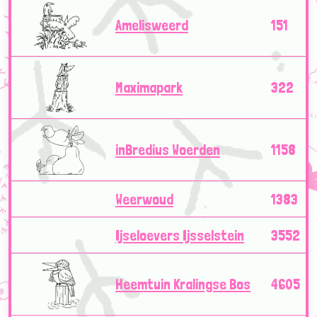
Amelisweerd
151
Maximapark
322
inBredius Woerden
1158
Weerwoud
1383
Ijseloevers Ijsselstein
3552
Heemtuin Kralingse Bos
4605