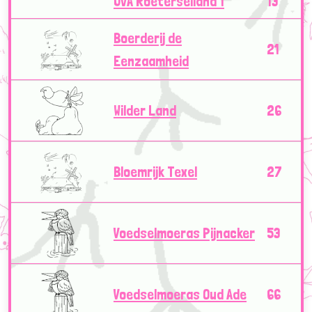
UvA Roeterseiland 1
13
Boerderij de
21
Eenzaamheid
Wilder Land
26
Bloemrijk Texel
27
Voedselmoeras Pijnacker
53
Voedselmoeras Oud Ade
66