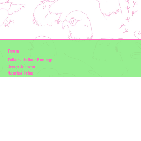
Team
Folkert de Boer Ecology
Groen Gegeven
Maurice Prins
Lowland Ecology Network
Design en Illustraties
Timon Vader
Elwin van der Kolk
volg ons:
Partners
Wilder Land