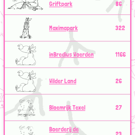
Griftpark
86
Maximapark
322
inBredius Woerden
1166
Wilder Land
26
Bloemrijk Texel
27
Boerderij de
23