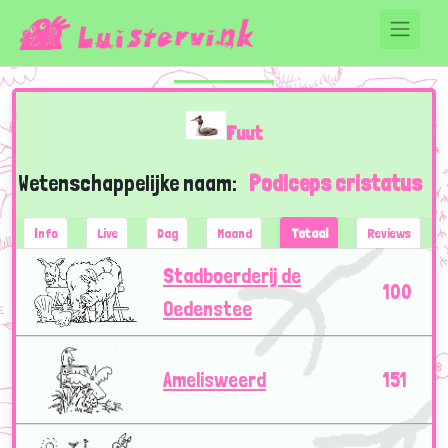
Fuut
Wetenschappelijke naam:
Podiceps cristatus
Info
Live
Dag
Maand
Totaal
Reviews
Stadboerderij de
100
Oedenstee
Amelisweerd
151