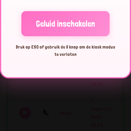
06:55
7
Geluid inschakelen
augustus
Kauw
2026
06:55
Druk op ESC of gebruik de X knop om de kiosk modus
te verlaten
7
augustus
Kauw
2026
06:55
7
augustus
Kauw
2026
06:54