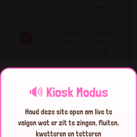
20:42
7
Blauwe
augustus
Reiger
2026
20:22
7
augustus
Ekster
2026
🔊 Kiosk Modus
07:17
Houd deze site open om live te
7
augustus
volgen wat er zit te zingen, fluiten,
Kauw
2026
kwetteren en tetteren