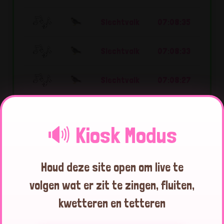
Slechtvalk
07:08:35
Slechtvalk
07:08:33
Slechtvalk
07:08:27
Slechtvalk
07:08:20
🔊 Kiosk Modus
Slechtvalk
07:08:17
Houd deze site open om live te
Slechtvalk
07:08:15
volgen wat er zit te zingen, fluiten,
Slechtvalk
07:08:12
kwetteren en tetteren