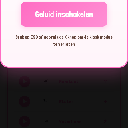
Geluid inschakelen
Top 10 vogels vandaag
Druk op ESC of gebruik de X knop om de kiosk modus
Zilvermeeuw
55
te verlaten
Slechtvalk
51
Meerkoet
11
Ekster
4
Waterhoen
2