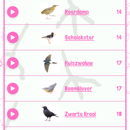
Roerdomp
14
Scholekster
14
Huiszwaluw
17
Boomklever
17
Zwarte Kraai
18