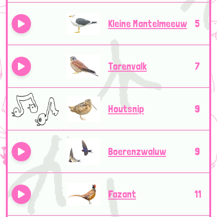
Kleine Mantelmeeuw
5
Torenvalk
7
Houtsnip
9
Boerenzwaluw
9
Fazant
11