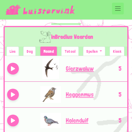
inBredius Woerden
Live
Dag
Maand
Totaal
Spellen
Kiosk
Gierzwaluw
5
Heggenmus
5
Holenduif
5