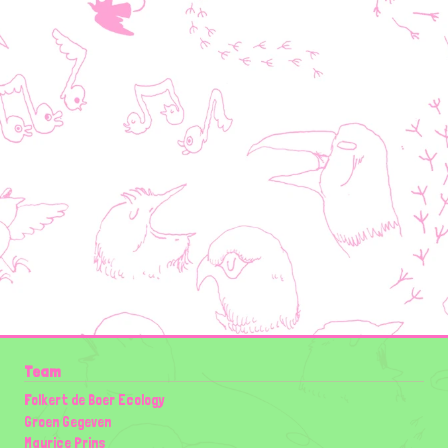
Team
Folkert de Boer Ecology
Groen Gegeven
Maurice Prins