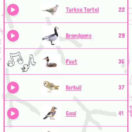
Turkse Tortel
22
Brandgans
29
Fuut
36
Kerkuil
37
Gaai
41