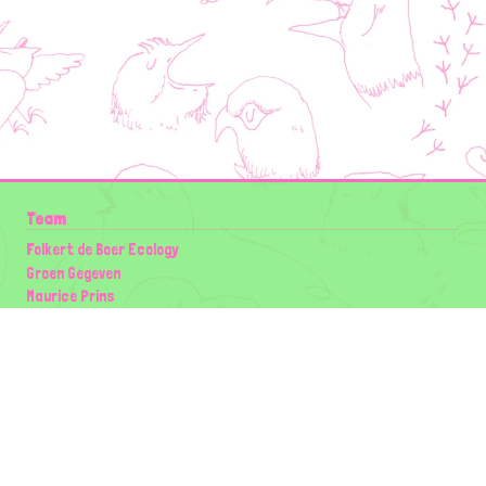
Team
Folkert de Boer Ecology
Groen Gegeven
Maurice Prins
Lowland Ecology Network
Design en Illustraties
Timon Vader
Elwin van der Kolk
volg ons:
Partners