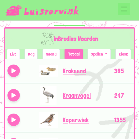
inBredius Woerden
Live
Dag
Maand
Totaal
Spellen
Kiosk
Krakeend
385
Kraanvogel
247
Koperwiek
1355