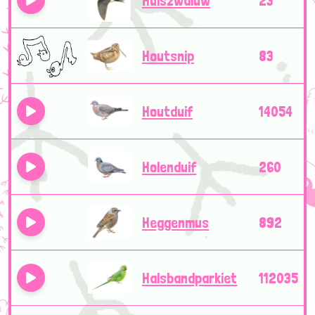
Huiszwaluw
23
Houtsnip
83
Houtduif
14054
Holenduif
260
Heggenmus
892
Halsbandparkiet
112035