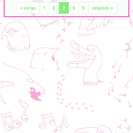
«
vorige
1
2
3
4
5
volgende
»