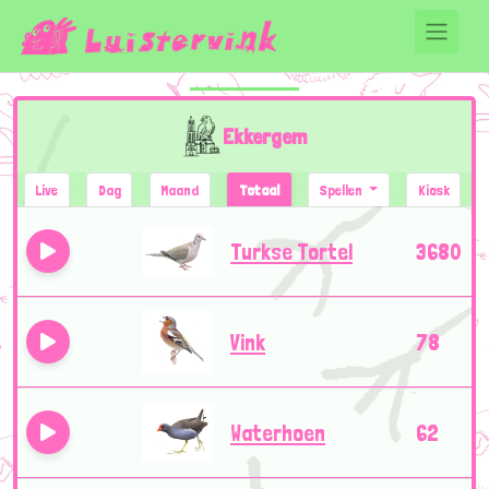
Ekkergem
Live
Dag
Maand
Totaal
Spellen
Kiosk
Turkse Tortel
3680
Vink
78
Waterhoen
62