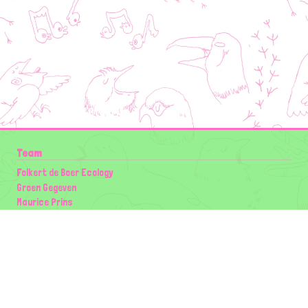
Team
Folkert de Boer Ecology
Groen Gegeven
Maurice Prins
Lowland Ecology Network
Design en Illustraties
Timon Vader
Elwin van der Kolk
volg ons: