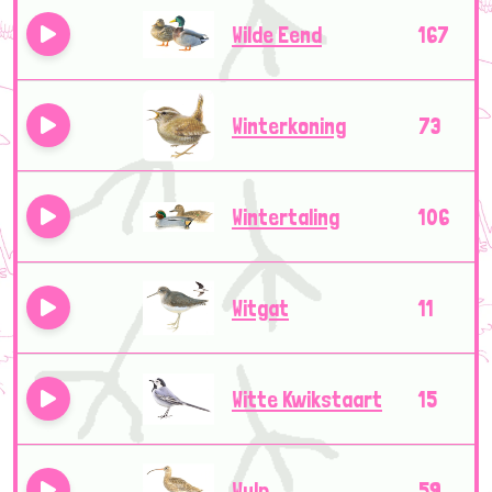
Wilde Eend
167
Winterkoning
73
Wintertaling
106
Witgat
11
Witte Kwikstaart
15
Wulp
59