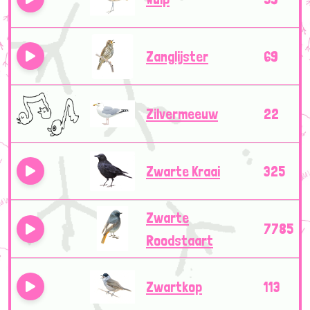
Zanglijster
69
Zilvermeeuw
22
Zwarte Kraai
325
Zwarte
7785
Roodstaart
Zwartkop
113