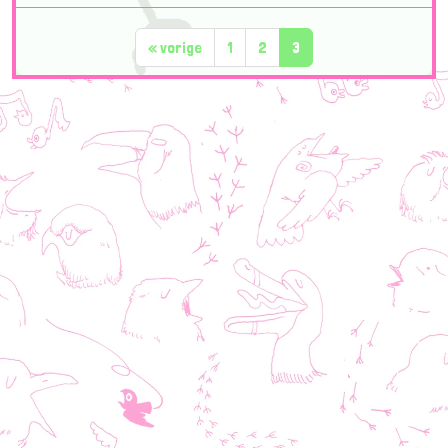
«
vorige
1
2
3