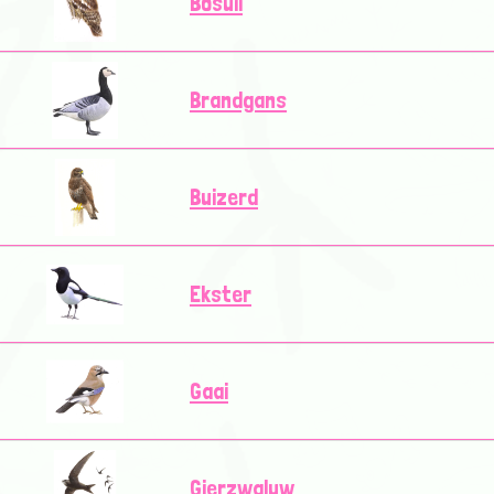
Bosuil
Brandgans
Buizerd
Ekster
Gaai
Gierzwaluw