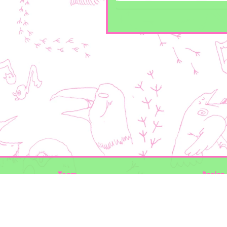
Team
Design 
Folkert de Boer Ecology
Timon V
Groen Gegeven
Elwin va
Maurice Prins
volg ons
Lowland Ecology Network