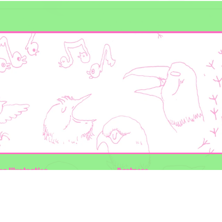
en Illustraties
Partners
ader
Wilder Land
Gemeente Utrecht
n der Kolk
Biodiversiteit | Rotterdam.nl
ODU natuur en duurzaamheidscentra
:
The Green Mile