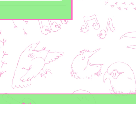
Taal
Mogelijk gemaakt door
BirdNET-Pi