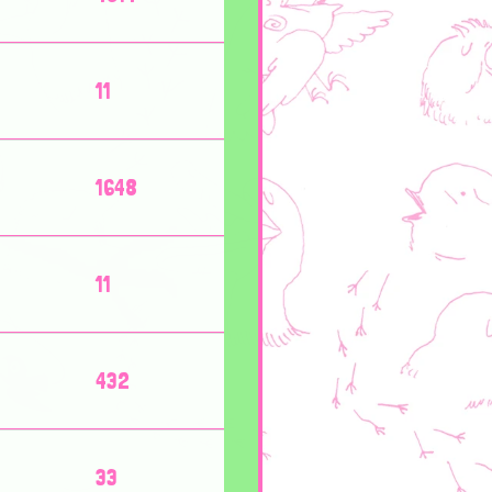
11
1648
11
432
33