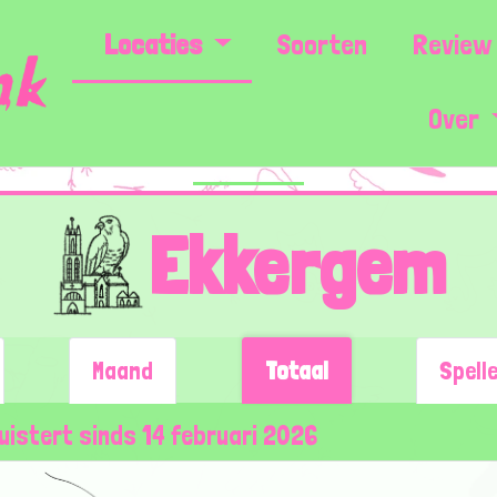
Locaties
Soorten
Review 
Over
Ekkergem
Maand
Totaal
Spell
luistert sinds 14 februari 2026