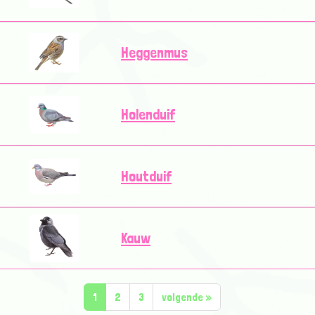
Heggenmus
Holenduif
Houtduif
Kauw
1
2
3
volgende
»