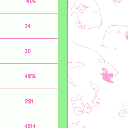
1406
34
30
4916
291
4514