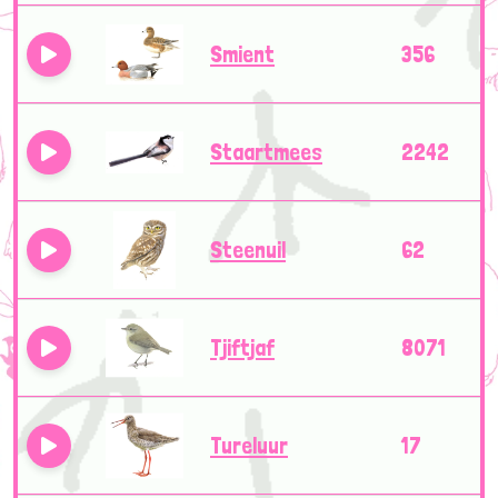
Smient
356
Staartmees
2242
Steenuil
62
Tjiftjaf
8071
Tureluur
17