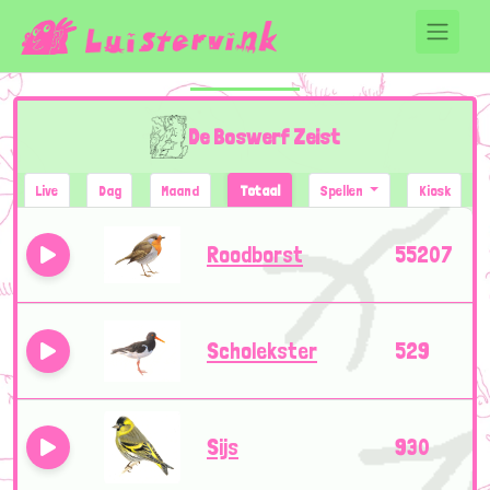
De Boswerf Zeist
Live
Dag
Maand
Totaal
Spellen
Kiosk
Roodborst
55207
Scholekster
529
Sijs
930