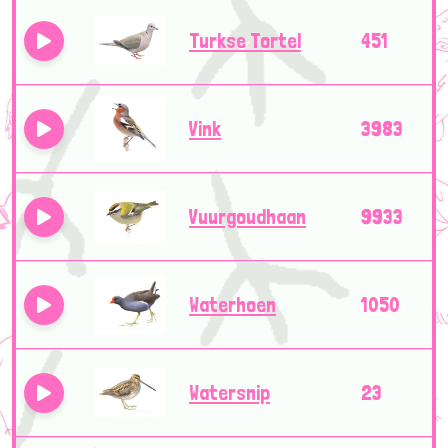
Turkse Tortel
451
Vink
3983
Vuurgoudhaan
9933
Waterhoen
1050
Watersnip
23