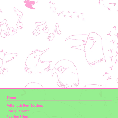
Team
Folkert de Boer Ecology
Groen Gegeven
Maurice Prins