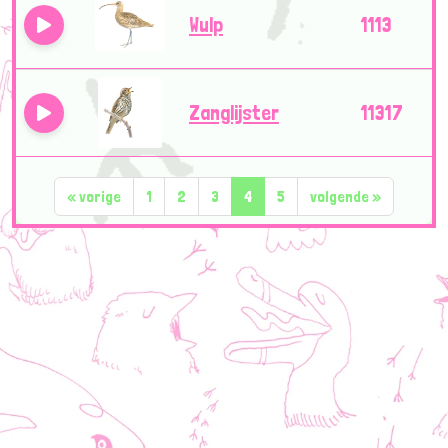
Wulp
1113
Zanglijster
11317
«
vorige
1
2
3
4
5
volgende
»