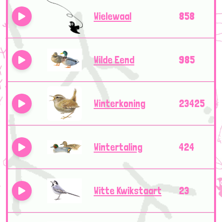
Wielewaal
858
Wilde Eend
985
Winterkoning
23425
Wintertaling
424
Witte Kwikstaart
23