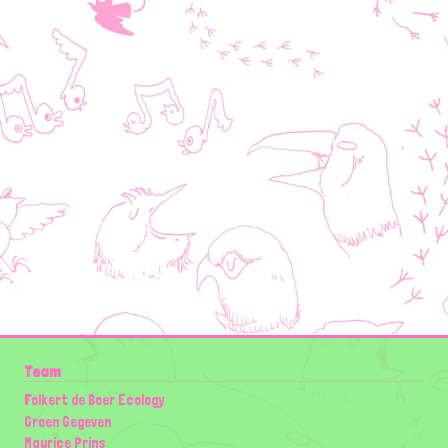
Team
Folkert de Boer Ecology
Groen Gegeven
Maurice Prins