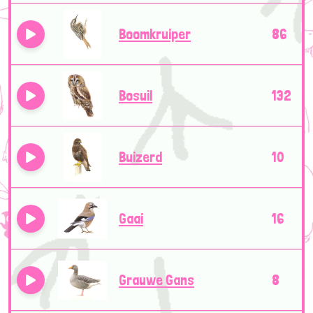
Boomkruiper
86
Bosuil
132
Buizerd
10
Gaai
16
Grauwe Gans
8