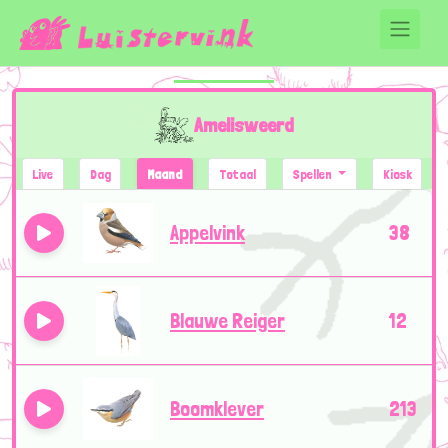
Amelisweerd
Live
Dag
Maand
Totaal
Spellen
Kiosk
Appelvink
38
Blauwe Reiger
12
Boomklever
213