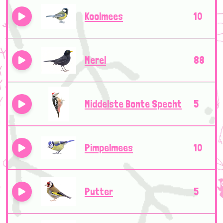
Koolmees
10
Merel
88
Middelste Bonte Specht
5
Pimpelmees
10
Putter
5