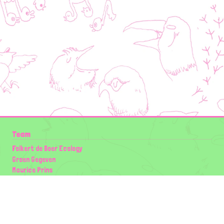
Team
Folkert de Boer Ecology
Groen Gegeven
Maurice Prins
Lowland Ecology Network
Design en Illustraties
Timon Vader
Elwin van der Kolk