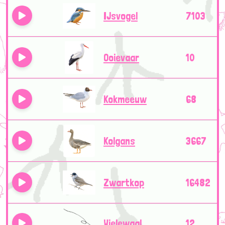
IJsvogel
7103
Ooievaar
10
Kokmeeuw
68
Kolgans
3667
Zwartkop
16482
Wielewaal
12