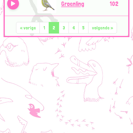
Groenling
102
«
vorige
1
2
3
4
5
volgende
»