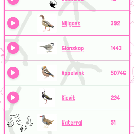
Nijlgans
392
Glanskop
1443
Appelvink
50746
Kievit
234
Waterral
51