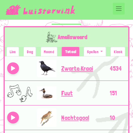
Amelisweerd
Live
Dag
Maand
Totaal
Spellen
Kiosk
Zwarte Kraai
4534
Fuut
151
Nachtegaal
10