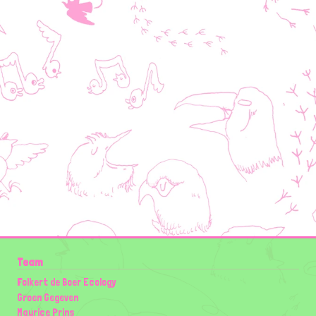
Team
Folkert de Boer Ecology
Groen Gegeven
Maurice Prins