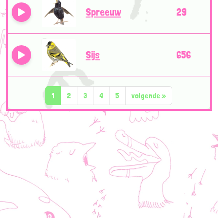
Spreeuw
29
Sijs
656
1
2
3
4
5
volgende
»