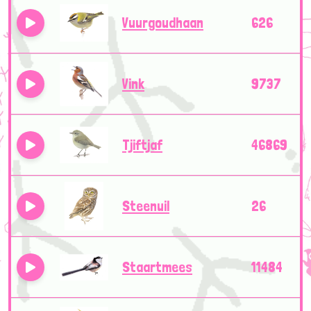
Vuurgoudhaan
626
Vink
9737
Tjiftjaf
46869
Steenuil
26
Staartmees
11484