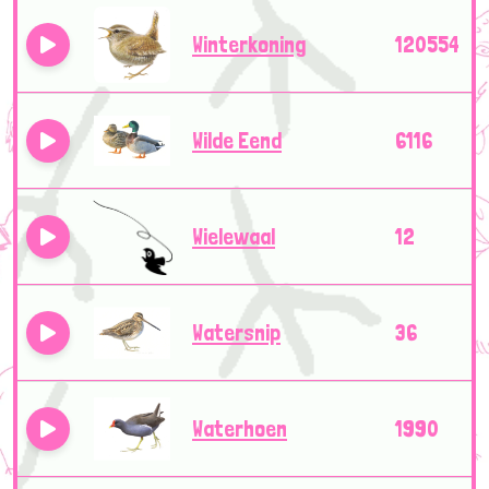
Winterkoning
120554
Wilde Eend
6116
Wielewaal
12
Watersnip
36
Waterhoen
1990