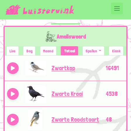
Amelisweerd
Live
Dag
Maand
Totaal
Spellen
Kiosk
Zwartkop
16491
Zwarte Kraai
4538
Zwarte Roodstaart
48