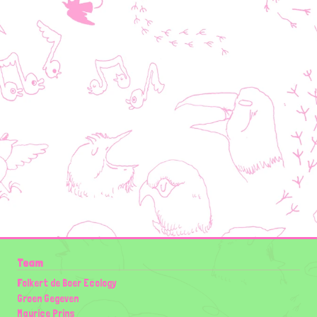
Team
Folkert de Boer Ecology
Groen Gegeven
Maurice Prins