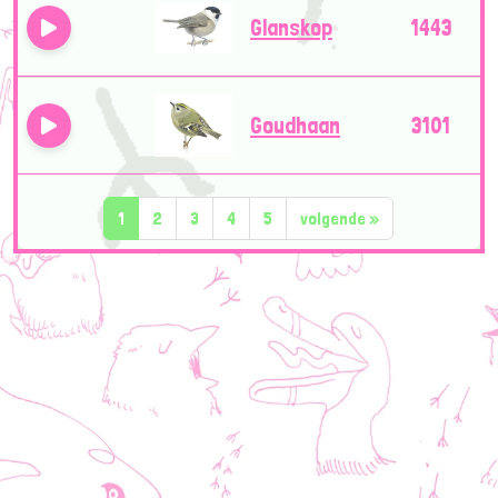
Glanskop
1443
Goudhaan
3101
1
2
3
4
5
volgende
»