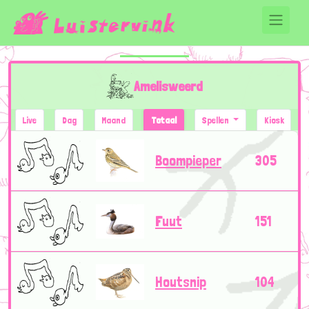
Amelisweerd
Live
Dag
Maand
Totaal
Spellen
Kiosk
Boompieper
305
Fuut
151
Houtsnip
104