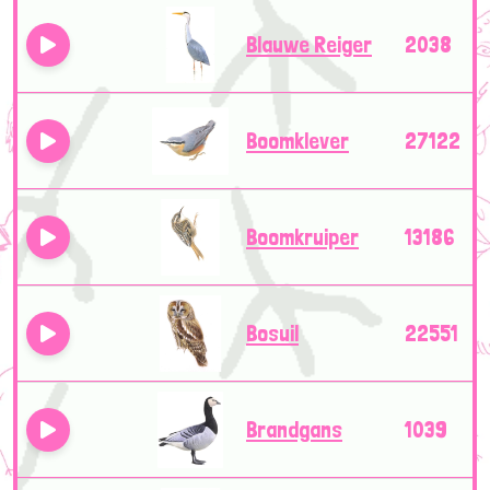
Blauwe Reiger
2038
Boomklever
27122
Boomkruiper
13186
Bosuil
22551
Brandgans
1039