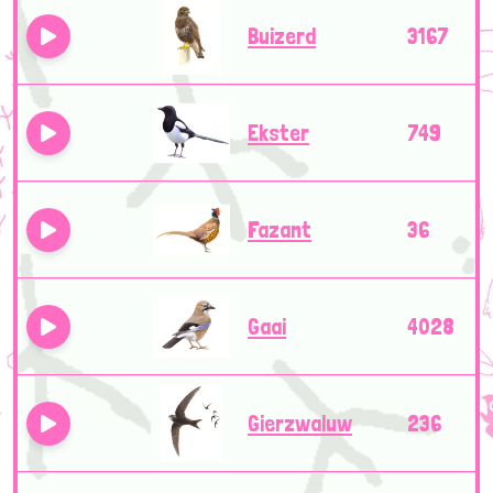
Buizerd
3167
Ekster
749
Fazant
36
Gaai
4028
Gierzwaluw
236