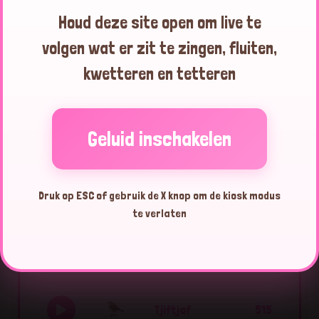
Houd deze site open om live te
Tjiftjaf
10:17:27
volgen wat er zit te zingen, fluiten,
kwetteren en tetteren
Tjiftjaf
10:17:15
Geluid inschakelen
Tjiftjaf
10:17:12
Druk op ESC of gebruik de X knop om de kiosk modus
te verlaten
Top 10 vogels vandaag
Tjiftjaf
515