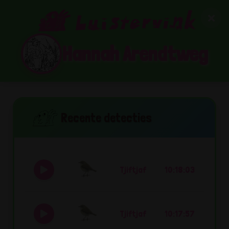
Hannah Arendtweg
Recente detecties
Tjiftjaf
10:18:03
Tjiftjaf
10:17:57